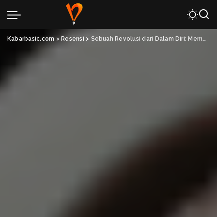
Kabarbasic.com
>
Resensi
>
Sebuah Revolusi dari Dalam Diri: Membaca Krisis Identitas dalam Film Fight Club