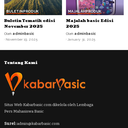
BULETIN
PRODUK
MAJALAH
PRODUK
Buletin Tematik edisi
Majalah basic Edisi
November 2025
2025
Oleh
adminbasic
Oleh
adminbasic
Posted
Posted
November 19, 2025
January 31, 2025
by
by
Tentang Kami
Situs Web Kabarbasic.com dikelola oleh Lembaga
Pers Mahasiswa Basic
Surel:
admin@kabarbasic.com