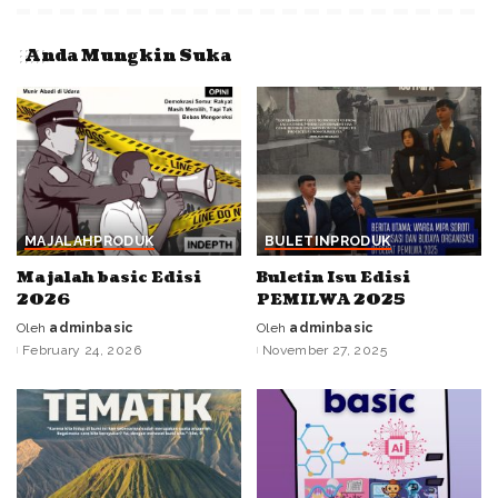
Anda Mungkin Suka
MAJALAH
PRODUK
BULETIN
PRODUK
Majalah basic Edisi
Buletin Isu Edisi
2026
PEMILWA 2025
Oleh
adminbasic
Oleh
adminbasic
Posted
Posted
February 24, 2026
November 27, 2025
by
by