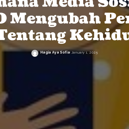
ana Media Sos
 Mengubah Per
 Tentang Kehid
Hagia Aya Sofia
January 1, 2025
Posted
by