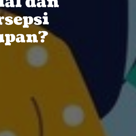
ial dan
sepsi
upan?