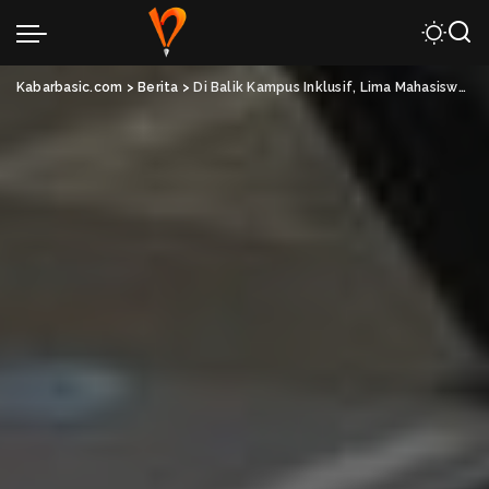
Kabarbasic.com
>
Berita
>
Di Balik Kampus Inklusif, Lima Mahasiswa Matematika UB Ungkap Masih Adanya Stereotip terhadap Mahasiswa Asal Madura